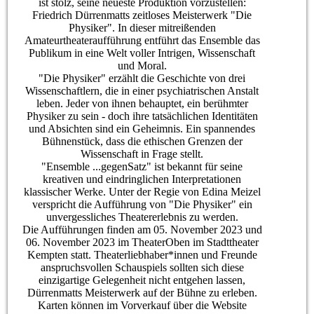
ist stolz, seine neueste Produktion vorzustellen:
Friedrich Dürrenmatts zeitloses Meisterwerk "Die
Physiker". In dieser mitreißenden
Amateurtheateraufführung entführt das Ensemble das
Publikum in eine Welt voller Intrigen, Wissenschaft
und Moral.
"Die Physiker" erzählt die Geschichte von drei
Wissenschaftlern, die in einer psychiatrischen Anstalt
leben. Jeder von ihnen behauptet, ein berühmter
Physiker zu sein - doch ihre tatsächlichen Identitäten
und Absichten sind ein Geheimnis. Ein spannendes
Bühnenstück, dass die ethischen Grenzen der
Wissenschaft in Frage stellt.
"Ensemble ...gegenSatz" ist bekannt für seine
kreativen und eindringlichen Interpretationen
klassischer Werke. Unter der Regie von Edina Meizel
verspricht die Aufführung von "Die Physiker" ein
unvergessliches Theatererlebnis zu werden.
Die Aufführungen finden am 05. November 2023 und
06. November 2023 im TheaterOben im Stadttheater
Kempten statt. Theaterliebhaber*innen und Freunde
anspruchsvollen Schauspiels sollten sich diese
einzigartige Gelegenheit nicht entgehen lassen,
Dürrenmatts Meisterwerk auf der Bühne zu erleben.
Karten können im Vorverkauf über die Website