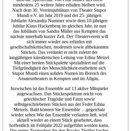
mindestens 25 weitere Jahre erhalten bleiben wird.
Nach dem 30. Vereinsjubiläum von Theater Stupor
Mundi e.V. im Jahr 2019 und der 25- jährigen
Jubilarin Alexandra Nummer sowie dem 10-jährigen
Jubilar Klaus Hackenberg im gleichen Jahr, ist nun
das Jubiläum von Sandra Müller aus Kempten das
nächste innerhalb kurzer Zeit. Der Theaterverein will
sich immer wieder neu erfinden mit
gesellschaftskritischen, modernen sowie altbekannten
Stücken. Das verdankt er nicht zuletzt der
langjährigen künstlerischen Leitung von Edina Meizel
Mit einer breiten Stückpalette spezialisiert auf die
Tiefgründigkeit der Menschlichkeit erarbeitete sich
Stupor Mundi einen soliden Namen im Bereich des
Amateurtheaters in Kempten und im Allgäu.
Inzwischen ist das Ensemble auf 13 aktive Mitspieler
angewachsen. Das Stückespektrum reicht von
griechischer Tragödie und Faust sowie
selbstgeschriebenen Stücken aus der Feder Edina
Meizels. Bald können Sie Ensemble …gegenSatz
wieder sehen Wie das Ensemble verlauten ließ, wird
aktuell wieder an einem Stück gearbeitet, dass
hoffentlich im Frühjahr 2022 aufgeführt werden kann.
Die ersten Textproben für den Psycho Thriller fanden