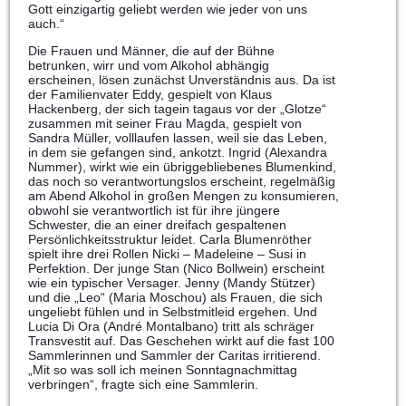
Gott einzigartig geliebt werden wie jeder von uns
auch.“
Die Frauen und Männer, die auf der Bühne
betrunken, wirr und vom Alkohol abhängig
erscheinen, lösen zunächst Unverständnis aus. Da ist
der Familienvater Eddy, gespielt von Klaus
Hackenberg, der sich tagein tagaus vor der „Glotze“
zusammen mit seiner Frau Magda, gespielt von
Sandra Müller, volllaufen lassen, weil sie das Leben,
in dem sie gefangen sind, ankotzt. Ingrid (Alexandra
Nummer), wirkt wie ein übriggebliebenes Blumenkind,
das noch so verantwortungslos erscheint, regelmäßig
am Abend Alkohol in großen Mengen zu konsumieren,
obwohl sie verantwortlich ist für ihre jüngere
Schwester, die an einer dreifach gespaltenen
Persönlichkeitsstruktur leidet. Carla Blumenröther
spielt ihre drei Rollen Nicki – Madeleine – Susi in
Perfektion. Der junge Stan (Nico Bollwein) erscheint
wie ein typischer Versager. Jenny (Mandy Stützer)
und die „Leo“ (Maria Moschou) als Frauen, die sich
ungeliebt fühlen und in Selbstmitleid ergehen. Und
Lucia Di Ora (André Montalbano) tritt als schräger
Transvestit auf. Das Geschehen wirkt auf die fast 100
Sammlerinnen und Sammler der Caritas irritierend.
„Mit so was soll ich meinen Sonntagnachmittag
verbringen“, fragte sich eine Sammlerin.