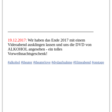
19.12.2017:
Wir haben das Ende 2017 mit einem
Videoabend ausklingen lassen und uns die DVD von
ALKOHOL angesehen - ein tolles
Vorweihnachtsgeschenk!
#
alkohol
#
theater
#
theaterlove
#
dvdaufnahme
#
filmeabend
#
onstage