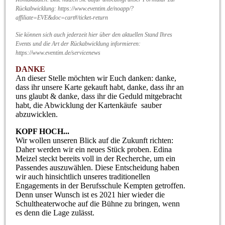
Rückabwicklung:
https://www.eventim.de/noapp/?
affiliate=EVE&doc=cart#/ticket-return
Sie können sich auch jederzeit hier über den aktuellen Stand Ihres
Events und die Art der
Rückabwicklung informieren:
https://www.eventim.de/servicenews
DANKE
An dieser Stelle möchten wir Euch danken: danke,
dass ihr unsere Karte gekauft habt, danke, dass ihr an
uns glaubt & danke, dass ihr die Geduld mitgebracht
habt, die Abwicklung der Kartenkäufe sauber
abzuwicklen.
KOPF HOCH...
Wir wollen unseren Blick auf die Zukunft richten:
Daher werden wir ein neues Stück proben. Edina
Meizel steckt bereits voll in der Recherche, um ein
Passendes auszuwählen. Diese Entscheidung haben
wir auch hinsichtlich unseres traditionellen
Engagements in der Berufsschule Kempten getroffen.
Denn unser Wunsch ist es 2021 hier wieder die
Schultheaterwoche auf die Bühne zu bringen, wenn
es denn die Lage zulässt.