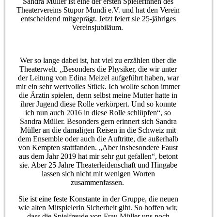
Sandra Müller ist eine der ersten Spielerinnen des
Theatervereins Stupor Mundi e.V. und hat den Verein
entscheidend mitgeprägt. Jetzt feiert sie 25-jähriges
Vereinsjubiläum.
Wer so lange dabei ist, hat viel zu erzählen über die
Theaterwelt. „Besonders die Physiker, die wir unter
der Leitung von Edina Meizel aufgeführt haben, war
mir ein sehr wertvolles Stück. Ich wollte schon immer
die Ärztin spielen, denn selbst meine Mutter hatte in
ihrer Jugend diese Rolle verkörpert. Und so konnte
ich nun auch 2016 in diese Rolle schlüpfen“, so
Sandra Müller. Besonders gern erinnert sich Sandra
Müller an die damaligen Reisen in die Schweiz mit
dem Ensemble oder auch die Auftritte, die außerhalb
von Kempten stattfanden. „Aber insbesondere Faust
aus dem Jahr 2019 hat mir sehr gut gefallen“, betont
sie. Aber 25 Jahre Theaterleidenschaft und Hingabe
lassen sich nicht mit wenigen Worten
zusammenfassen.
Sie ist eine feste Konstante in der Gruppe, die neuen
wie alten Mitspielerin Sicherheit gibt. So hoffen wir,
dass die Spielfreude von Frau Müller uns noch