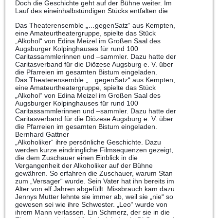
Doch die Geschichte geht auf der Bühne weiter. Im
Lauf des eineinhalbstündigen Stücks entfalten die
Das Theaterensemble „…gegenSatz“ aus Kempten,
eine Amateurtheatergruppe, spielte das Stück
„Alkohol“ von Edina Meizel im Großen Saal des
Augsburger Kolpinghauses für rund 100
Caritassammlerinnen und –sammler. Dazu hatte der
Caritasverband für die Diözese Augsburg e. V. über
die Pfarreien im gesamten Bistum eingeladen.
Das Theaterensemble „…gegenSatz“ aus Kempten,
eine Amateurtheatergruppe, spielte das Stück
„Alkohol“ von Edina Meizel im Großen Saal des
Augsburger Kolpinghauses für rund 100
Caritassammlerinnen und –sammler. Dazu hatte der
Caritasverband für die Diözese Augsburg e. V. über
die Pfarreien im gesamten Bistum eingeladen.
Bernhard Gattner
„Alkoholiker“ ihre persönliche Geschichte. Dazu
werden kurze eindringliche Filmsequenzen gezeigt,
die dem Zuschauer einen Einblick in die
Vergangenheit der Alkoholiker auf der Bühne
gewähren. So erfahren die Zuschauer, warum Stan
zum „Versager“ wurde. Sein Vater hat ihn bereits im
Alter von elf Jahren abgefüllt. Missbrauch kam dazu.
Jennys Mutter lehnte sie immer ab, weil sie „nie“ so
gewesen sei wie ihre Schwester. „Leo“ wurde von
ihrem Mann verlassen. Ein Schmerz, der sie in die