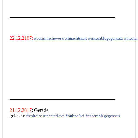
22.12.2107:
#
besinnlichevorweihnachtszeit
#
ensemblegegensatz
#
theate
21.12.2017
: Gerade
gelesen:
#
voltaire
#
theaterlove
#
bühnefrei
#
ensemblegegensatz