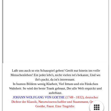
Laßt uns auch so ein Schauspiel geben! Greift nur hinein ins volle
Menschenleben! Ein jeder lebt's, nicht vielen ist's bekannt, Und wo
ihr's packt, da ist's interessant.
In bunten Bildern wenig Klarheit, Viel Irrtum und ein Fünkchen
Wahrheit. So wird der beste Trank gebraut, Der alle Welt erquickt und
auferbaut.
JOHANN WOLFGANG VON
GOETH
E
(1749 - 1832), deutscher
Dichter der Klassik, Naturwissenschaftler und Staatsmann, Quelle:
Goethe, Faust. Eine Tragödie.
Copyright Ensemble ...gegenSatz 2019