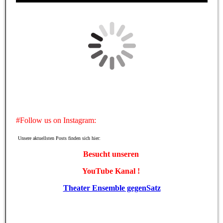
Besuchen Sie uns auf Facebook! Werden Sie ein Fan
unserer Facebook Seite und erhalten Sie besondere Vorteile.
#Follow us on Instagram:
Unsere aktuellsten Posts finden sich hier:
Besucht unseren
YouTube Kanal !
Theater Ensemble gegenSatz
Unser Newsticker: Neuigkeiten & Aktuelles
Zurück zur Übersicht