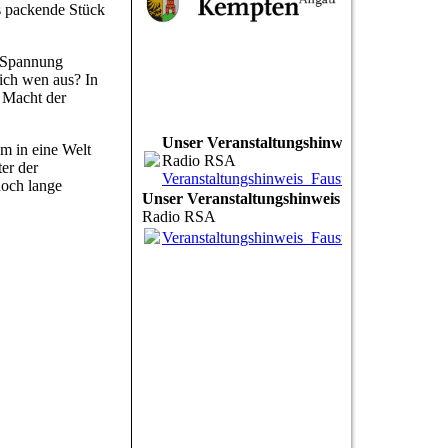
as packende Stück
e Spannung
tlich wen aus? In
e Macht der
Unser Veranstaltungshinweis
m in eine Welt
Radio RSA
er der
Veranstaltungshinweis_Faust_RSA.mp3
(1.
noch lange
Unser Veranstaltungshinweis
Radio RSA
Veranstaltungshinweis_Faust_RSA.mp3
(1.