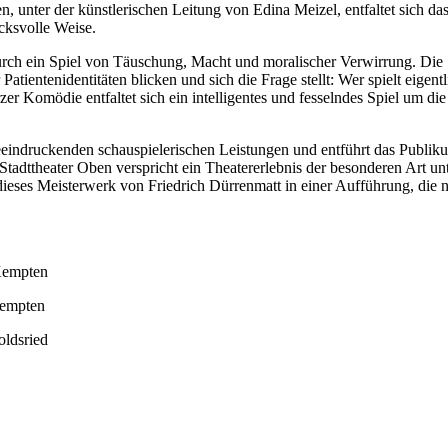
, unter der künstlerischen Leitung von Edina Meizel, entfaltet sich d
cksvolle Weise.
urch ein Spiel von Täuschung, Macht und moralischer Verwirrung. Di
r Patientenidentitäten blicken und sich die Frage stellt: Wer spielt eigen
er Komödie entfaltet sich ein intelligentes und fesselndes Spiel um di
eindruckenden schauspielerischen Leistungen und entführt das Publiku
Stadttheater Oben verspricht ein Theatererlebnis der besonderen Art unt
ieses Meisterwerk von Friedrich Dürrenmatt in einer Aufführung, die 
 Kempten
Kempten
oldsried