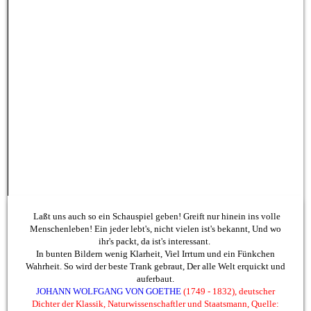
Laßt uns auch so ein Schauspiel geben! Greift nur hinein ins volle
Menschenleben! Ein jeder lebt's, nicht vielen ist's bekannt, Und wo
ihr's packt, da ist's interessant.
In bunten Bildern wenig Klarheit, Viel Irrtum und ein Fünkchen
Wahrheit. So wird der beste Trank gebraut, Der alle Welt erquickt und
auferbaut.
JOHANN WOLFGANG VON
GOETH
E
(1749 - 1832), deutscher
Dichter der Klassik, Naturwissenschaftler und Staatsmann, Quelle:
Goethe, Faust. Eine Tragödie.
Copyright Ensemble ...gegenSatz 2019