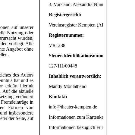
3. Vorstand: Alexandra Nunner
Registergericht:
Vereinsregister Kempten (Allgäu)
ionen auf unserer
 die Nutzung oder
Registernummer:
erursacht wurden,
den vorliegt. Alle
VR1238
amte Angebot ohne
llen.
Steuer-Identifikationsnummer:
127/111/00448
eiches des Autors
Inhaltlich verantwortlich:
enntnis hat und es
 erklärt hiermit
Mandy Montalbano
. Auf die aktuelle
setzung verändert
Kontakt:
 Fremdeinträge in
info@theater-kempten.de
deren Formen von
e und insbesondere
Informationen zum Kartenkauf, Ermäßigungen
ter der Seite, auf
Informationen bezüglich Fundsachen finden 