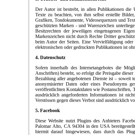
Der Autor ist bestrebt, in allen Publikationen d
Texte zu beachten, von ihm selbst erstellte Bild
Grafiken, Tondokumente, Videosequenzen und Texte 
geschützten Marken - und Warenzeichen unterlieg
Besitzrechten der jeweiligen eingetragenen Eige
Markenzeichen nicht durch Rechte Dritter geschützt s
beim Autor der Seiten. Eine Vervielfältigung od
elektronischen oder gedruckten Publikationen ist oh
4. Datenschutz
Sofern innerhalb des Internetangebotes die Mögl
Anschriften) besteht, so erfolgt die Preisgabe diese
Bezahlung aller angebotenen Dienste ist – soweit
anonymisierter Daten oder eines Pseudonyms ge
veröffentlichten Kontaktdaten wie Postanschriften
ausdrücklich angeforderten Informationen ist nich
Verstössen gegen dieses Verbot sind ausdrücklich 
5. Facebook
Diese Website nutzt Plugins des Anbieters Face
Palomar Alto, CA 94304 in den USA bereitgestellt 
hiermit darauf hingewiesen, dass durch das Plu