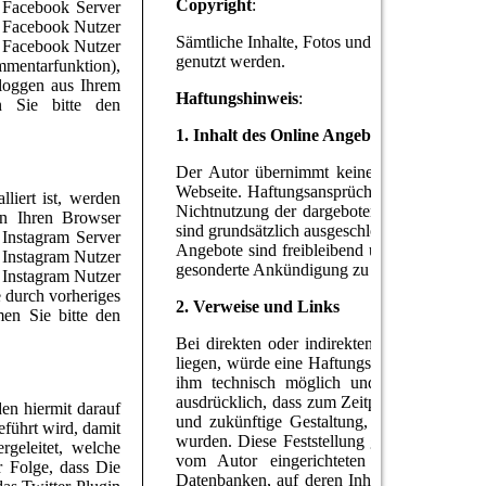
Copyright
:
e Facebook Server
e Facebook Nutzer
Sämtliche Inhalte, Fotos und Videos unterli
r Facebook Nutzer
genutzt werden.
mentarfunktion),
loggen aus Ihrem
Haftungshinweis
:
 Sie bitte den
1. Inhalt des Online Angebots
Der Autor übernimmt keinerlei Gewähr für di
Webseite. Haftungsansprüche gegen den Autor
liert ist, werden
Nichtnutzung der dargebotenen Informatione
an Ihren Browser
sind grundsätzlich ausgeschlossen, sofern sei
 Instagram Server
Angebote sind freibleibend und unverbindlic
 Instagram Nutzer
gesonderte Ankündigung zu verändern, zu ergä
 Instagram Nutzer
 durch vorheriges
2. Verweise und Links
en Sie bitte den
Bei direkten oder indirekten Verweisen auf
liegen, würde eine Haftungsverpflichtung aus
ihm technisch möglich und zumutbar wäre,
ausdrücklich, dass zum Zeitpunkt der Linkset
den hiermit darauf
und zukünftige Gestaltung, die Inhalte ode
führt wird, damit
wurden. Diese Feststellung gilt für alle in
geleitet, welche
vom Autor eingerichteten Gästebüchern, 
r Folge, dass Die
Datenbanken, auf deren Inhalt externe Schrei