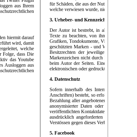
as Twitter Plugin
für Schäden, die aus der Nutzung oder Nichtnu
sloggen aus Ihrem
welche verwiesen wurde, nicht derjenige, der 
chutzrechtlichen
3. Urheber- und Kennzeichenrecht
Der Autor ist bestrebt, in allen Publikati
Texte zu beachten, von ihm selbst erstellt
den hiermit darauf
Grafiken, Tondokumente, Videosequenzen und 
führt wird, damit
geschützten Marken - und Warenzeichen unt
geleitet, welche
Besitzrechten der jeweiligen eingetragen
r Folge, dass Die
Markenzeichen nicht durch Rechte Dritter ges
ktiv das Youtube
beim Autor der Seiten. Eine Vervielfältig
ges Ausloggen aus
elektronischen oder gedruckten Publikationen
schutzrechtlichen
4. Datenschutz
Sofern innerhalb des Internetangebotes di
Anschriften) besteht, so erfolgt die Preisga
Bezahlung aller angebotenen Dienste ist –
anonymisierter Daten oder eines Pseudon
veröffentlichten Kontaktdaten wie Postansch
ausdrücklich angeforderten Informationen i
Verstössen gegen dieses Verbot sind ausdrü
5. Facebook