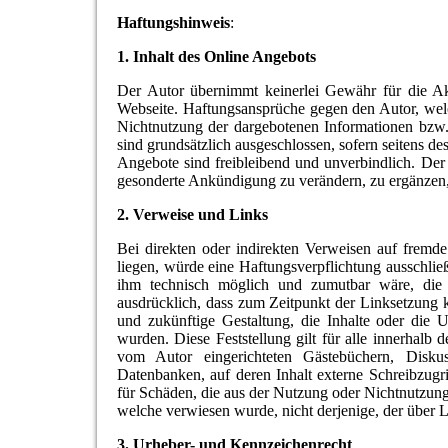
Haftungshinweis
:
1. Inhalt des Online Angebots
Der Autor übernimmt keinerlei Gewähr für die Aktua
Webseite. Haftungsansprüche gegen den Autor, welch
Nichtnutzung der dargebotenen Informationen bzw. 
sind grundsätzlich ausgeschlossen, sofern seitens de
Angebote sind freibleibend und unverbindlich. Der 
gesonderte Ankündigung zu verändern, zu ergänzen, z
2. Verweise und Links
Bei direkten oder indirekten Verweisen auf fremde
liegen, würde eine Haftungsverpflichtung ausschließ
ihm technisch möglich und zumutbar wäre, die N
ausdrücklich, dass zum Zeitpunkt der Linksetzung k
und zukünftige Gestaltung, die Inhalte oder die U
wurden. Diese Feststellung gilt für alle innerhalb
vom Autor eingerichteten Gästebüchern, Diskus
Datenbanken, auf deren Inhalt externe Schreibzugrif
für Schäden, die aus der Nutzung oder Nichtnutzung s
welche verwiesen wurde, nicht derjenige, der über Li
3. Urheber- und Kennzeichenrecht