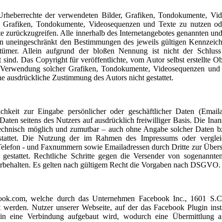
ie Urheberrechte der verwendeten Bilder, Grafiken, Tondokumente, V
er, Grafiken, Tondokumente, Videosequenzen und Texte zu nutzen ode
zurückzugreifen. Alle innerhalb des Internetangebotes genannten und 
en uneingeschränkt den Bestimmungen des jeweils gültigen Kennzeic
ntümer. Allein aufgrund der bloßen Nennung ist nicht der Schluss
ind. Das Copyright für veröffentlichte, vom Autor selbst erstellte Obj
er Verwendung solcher Grafiken, Tondokumente, Videosequenzen und 
ne ausdrückliche Zustimmung des Autors nicht gestattet.
ichkeit zur Eingabe persönlicher oder geschäftlicher Daten (Email
r Daten seitens des Nutzers auf ausdrücklich freiwilliger Basis. Die I
 technisch möglich und zumutbar – auch ohne Angabe solcher Daten 
stattet. Die Nutzung der im Rahmen des Impressums oder vergle
, Telefon - und Faxnummern sowie Emailadressen durch Dritte zur Über
t gestattet. Rechtliche Schritte gegen die Versender von sogenannt
vorbehalten. Es gelten nach gültigem Recht die Vorgaben nach DSGVO.
book.com, welche durch das Unternehmen Facebook Inc., 1601 S.Ca
werden. Nutzer unserer Webseite, auf der das Facebook Plugin instal
gin eine Verbindung aufgebaut wird, wodurch eine Übermittlung 