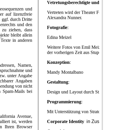
Vetretungsberechtigte und besondere Bef
ideosequenzen und
Vertreten wird der Theater Förderverein St
r auf lizenzfreie
Alexandra Nunner.
ggf. durch Dritte
henrechts und den
Fotografie
:
 zu ziehen, dass
ekte bleibt allein
Edina Meizel
Texte in anderen
Weitere Fotos von Emil Meizel, Klaus Hack
der vorherigen Zeit aus Stupor Mundi (Name
Konzeption
:
adressen, Namen,
nanspruchnahme und
Mandy Montalbano
bzw. unter Angabe
ichbarer Angaben
Gestaltung
:
sendung von nicht
en Spam-Mails bei
Design und Layout durch Strato-Hosting.co
Programmierung
:
Mit Unterstützung von Strato-Hosting.co.u
lifornia Avenue,
liert ist, werden
Corporate Identity
:
in Zusammenarbeit m
an Ihren Browser