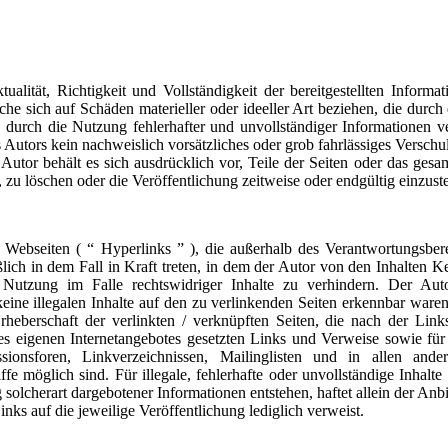
lität, Richtigkeit und Vollständigkeit der bereitgestellten Informat
e sich auf Schäden materieller oder ideeller Art beziehen, die durch
durch die Nutzung fehlerhafter und unvollständiger Informationen v
s Autors kein nachweislich vorsätzliches oder grob fahrlässiges Verschul
Autor behält es sich ausdrücklich vor, Teile der Seiten oder das ges
u löschen oder die Veröffentlichung zeitweise oder endgültig einzuste
 Webseiten ( “ Hyperlinks ” ), die außerhalb des Verantwortungsber
lich in dem Fall in Kraft treten, in dem der Autor von den Inhalten K
utzung im Falle rechtswidriger Inhalte zu verhindern. Der Autor
eine illegalen Inhalte auf den zu verlinkenden Seiten erkennbar waren
rheberschaft der verlinkten / verknüpften Seiten, die nach der Link
 des eigenen Internetangebotes gesetzten Links und Verweise sowie für
sionsforen, Linkverzeichnissen, Mailinglisten und in allen an
fe möglich sind. Für illegale, fehlerhafte oder unvollständige Inhalt
olcherart dargebotener Informationen entstehen, haftet allein der Anbie
nks auf die jeweilige Veröffentlichung lediglich verweist.